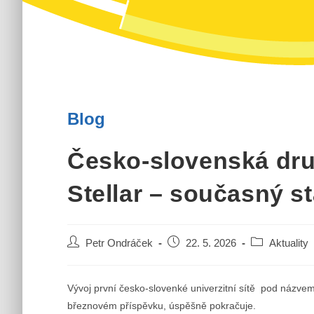
Blog
Česko-slovenská dru
Stellar – současný s
Autor
Příspěvek
Rubriky
Petr Ondráček
22. 5. 2026
Aktuality
příspěvku
byl
příspěvku
publikován
Vývoj první česko-slovenké univerzitní sítě pod názve
březnovém příspěvku, úspěšně pokračuje.