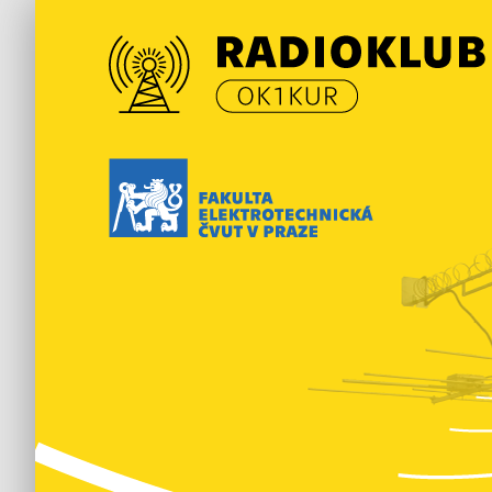
Přejít
k
obsahu