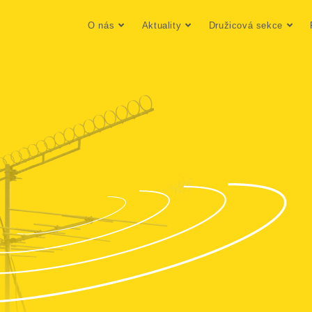
O nás
Aktuality
Družicová sekce