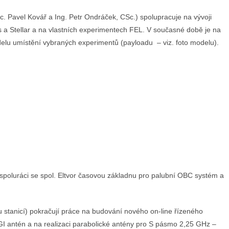
c. Pavel Kovář a Ing. Petr Ondráček, CSc.) spolupracuje na vývoji
s a Stellar a na vlastních experimentech FEL. V současné době je na
lu umístění vybraných experimentů (payloadu – viz. foto modelu).
poluráci se spol. Eltvor časovou základnu pro palubní OBC systém a
stanicí) pokračují práce na budování nového on-line řízeného
 antén a na realizaci parabolické antény pro S pásmo 2,25 GHz –