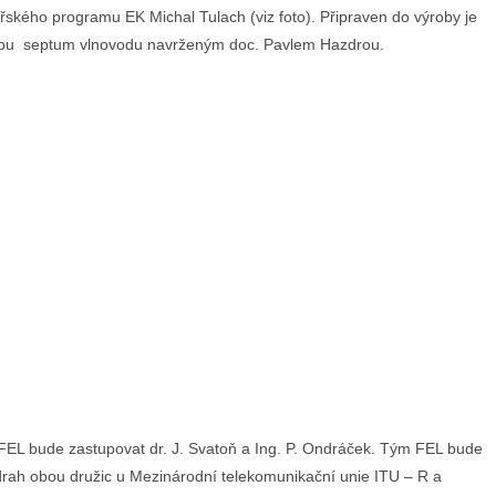
lářského programu EK Michal Tulach (viz foto). Připraven do výroby je
ncipu septum vlnovodu navrženým doc. Pavlem Hazdrou.
 FEL bude zastupovat dr. J. Svatoň a Ing. P. Ondráček. Tým FEL bude
 drah obou družic u Mezinárodní telekomunikační unie ITU – R a