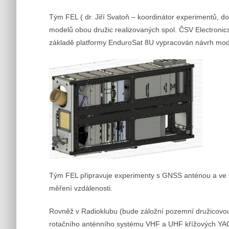
Tým FEL ( dr. Jiří Svatoň – koordinátor experimentů, do
modelů obou družic realizovaných spol. ČSV Electronic
základě platformy EnduroSat 8U vypracován návrh mode
Tým FEL připravuje experimenty s GNSS anténou a ve s
měření vzdálenosti.
Rovněž v Radioklubu (bude záložní pozemní družicovou 
rotačního anténního systému VHF a UHF křížových YAGI